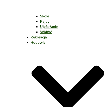
Skoki
Rajdy
Ujeżdżanie
WKKW
Rekreacja
Hodowla