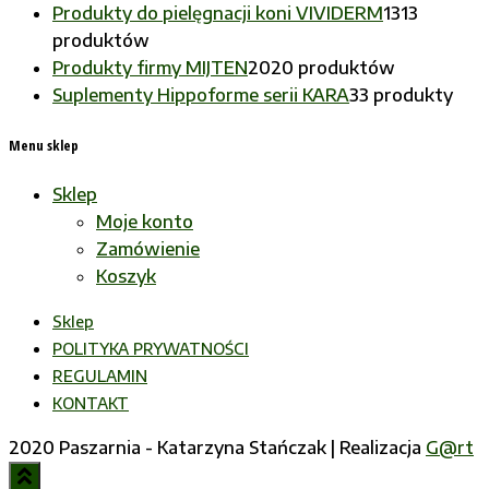
Produkty do pielęgnacji koni VIVIDERM
13
13
produktów
Produkty firmy MIJTEN
20
20 produktów
Suplementy Hippoforme serii KARA
3
3 produkty
Menu sklep
Sklep
Moje konto
Zamówienie
Koszyk
Sklep
POLITYKA PRYWATNOŚCI
REGULAMIN
KONTAKT
2020 Paszarnia - Katarzyna Stańczak |
Realizacja
G@rt