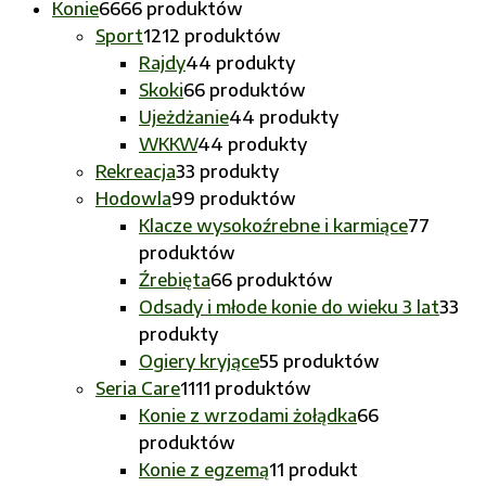
Konie
66
66 produktów
Sport
12
12 produktów
Rajdy
4
4 produkty
Skoki
6
6 produktów
Ujeżdżanie
4
4 produkty
WKKW
4
4 produkty
Rekreacja
3
3 produkty
Hodowla
9
9 produktów
Klacze wysokoźrebne i karmiące
7
7
produktów
Źrebięta
6
6 produktów
Odsady i młode konie do wieku 3 lat
3
3
produkty
Ogiery kryjące
5
5 produktów
Seria Care
11
11 produktów
Konie z wrzodami żołądka
6
6
produktów
Konie z egzemą
1
1 produkt