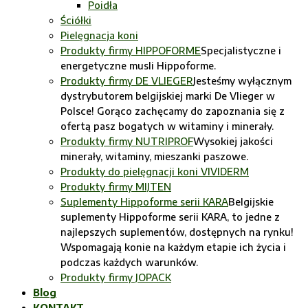
Poidła
Ściółki
Pielęgnacja koni
Produkty firmy HIPPOFORME
Specjalistyczne i
energetyczne musli Hippoforme.
Produkty firmy DE VLIEGER
Jesteśmy wyłącznym
dystrybutorem belgijskiej marki De Vlieger w
Polsce! Gorąco zachęcamy do zapoznania się z
ofertą pasz bogatych w witaminy i minerały.
Produkty firmy NUTRIPROF
Wysokiej jakości
minerały, witaminy, mieszanki paszowe.
Produkty do pielęgnacji koni VIVIDERM
Produkty firmy MIJTEN
Suplementy Hippoforme serii KARA
Belgijskie
suplementy Hippoforme serii KARA, to jedne z
najlepszych suplementów, dostępnych na rynku!
Wspomagają konie na każdym etapie ich życia i
podczas każdych warunków.
Produkty firmy JOPACK
Blog
KONTAKT