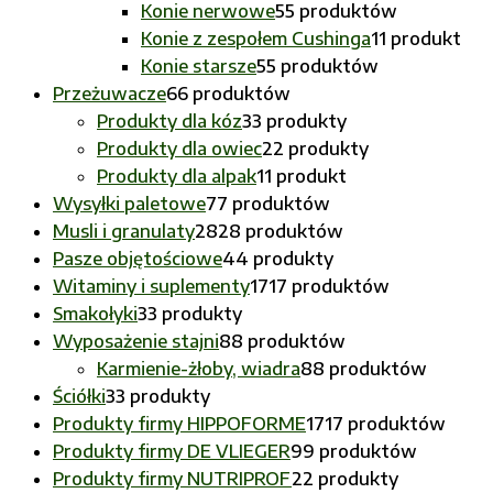
Konie nerwowe
5
5 produktów
Konie z zespołem Cushinga
1
1 produkt
Konie starsze
5
5 produktów
Przeżuwacze
6
6 produktów
Produkty dla kóz
3
3 produkty
Produkty dla owiec
2
2 produkty
Produkty dla alpak
1
1 produkt
Wysyłki paletowe
7
7 produktów
Musli i granulaty
28
28 produktów
Pasze objętościowe
4
4 produkty
Witaminy i suplementy
17
17 produktów
Smakołyki
3
3 produkty
Wyposażenie stajni
8
8 produktów
Karmienie-żłoby, wiadra
8
8 produktów
Ściółki
3
3 produkty
Produkty firmy HIPPOFORME
17
17 produktów
Produkty firmy DE VLIEGER
9
9 produktów
Produkty firmy NUTRIPROF
2
2 produkty