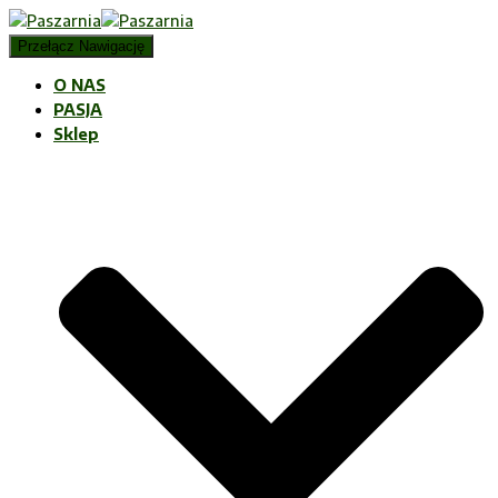
Przełącz Nawigację
O NAS
PASJA
Sklep