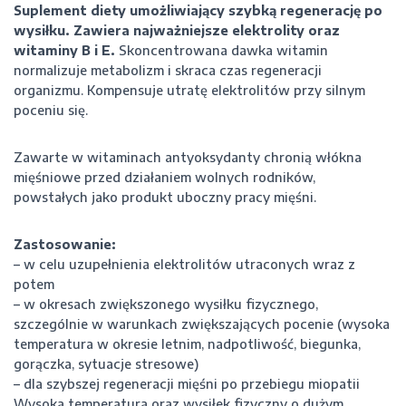
Suplement diety umożliwiający szybką regenerację po
wysiłku.
Zawiera najważniejsze elektrolity oraz
witaminy B i E.
Skoncentrowana dawka witamin
normalizuje metabolizm i skraca czas regeneracji
organizmu.
Kompensuje utratę elektrolitów przy silnym
poceniu się.
Zawarte w witaminach antyoksydanty chronią włókna
mięśniowe przed działaniem wolnych rodników,
powstałych jako produkt uboczny pracy mięśni.
Zastosowanie:
– w celu uzupełnienia elektrolitów utraconych wraz z
potem
– w okresach zwiększonego wysiłku fizycznego,
szczególnie w warunkach zwiększających pocenie (wysoka
temperatura w okresie letnim, nadpotliwość, biegunka,
gorączka, sytuacje stresowe)
– dla szybszej regeneracji mięśni po przebiegu miopatii
Wysoka temperatura oraz wysiłek fizyczny o dużym