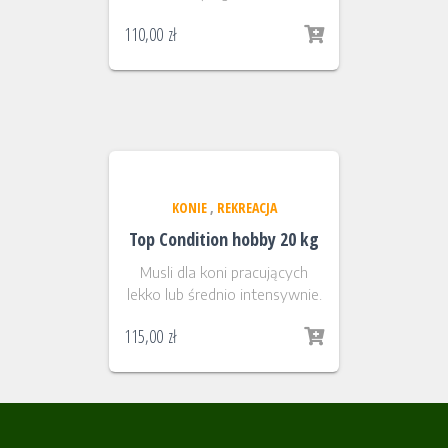
110,00
zł
KONIE
,
REKREACJA
Top Condition hobby 20 kg
Musli dla koni pracujących
lekko lub średnio intensywnie.
115,00
zł