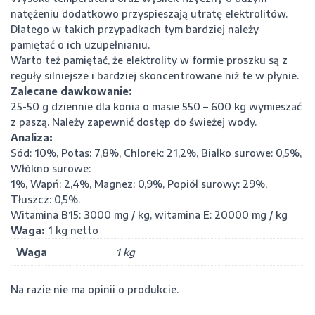
natężeniu dodatkowo przyspieszają utratę elektrolitów.
Dlatego w takich przypadkach tym bardziej należy
pamiętać o ich uzupełnianiu.
Warto też pamiętać, że elektrolity w formie proszku są z
reguły silniejsze i bardziej skoncentrowane niż te w płynie.
Zalecane dawkowanie:
25-50 g dziennie dla konia o masie 550 – 600 kg wymieszać
z paszą. Należy zapewnić dostęp do świeżej wody.
Analiza:
Sód: 10%, Potas: 7,8%, Chlorek: 21,2%, Białko surowe: 0,5%,
Włókno surowe:
1%, Wapń: 2,4%, Magnez: 0,9%, Popiół surowy: 29%,
Tłuszcz: 0,5%.
Witamina B15: 3000 mg / kg, witamina E: 20000 mg / kg
Waga:
1 kg netto
Waga
1 kg
Na razie nie ma opinii o produkcie.