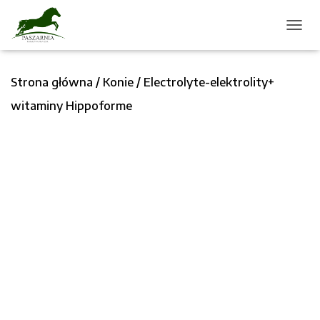
P
R
Z
Strona główna
/
Konie
/ Electrolyte-elektrolity+
E
Ł
witaminy Hippoforme
Ą
C
Z
N
A
W
I
G
A
C
J
Ę