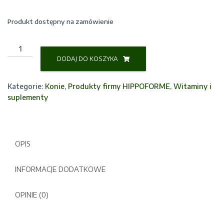
Produkt dostępny na zamówienie
ilość
Electrolyte-
DODAJ DO KOSZYKA
elektrolity+
witaminy
Kategorie:
Konie
,
Produkty firmy HIPPOFORME
,
Witaminy i
Hippoforme
suplementy
OPIS
INFORMACJE DODATKOWE
OPINIE (0)