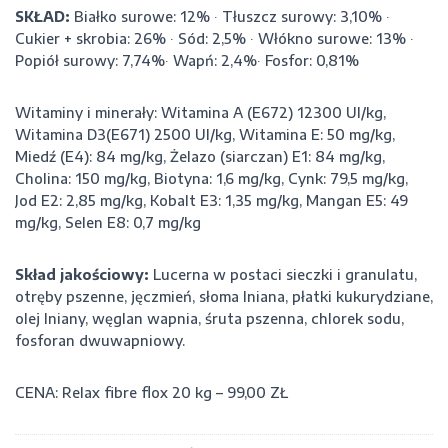
SKŁAD:
Białko surowe: 12% ∙ Tłuszcz surowy: 3,10% ∙
Cukier + skrobia: 26% ∙ Sód: 2,5% ∙ Włókno surowe: 13% ∙
Popiół surowy: 7,74%∙ Wapń: 2,4%∙ Fosfor: 0,81%
Witaminy i minerały: Witamina A (E672) 12300 Ul/kg,
Witamina D3(E671) 2500 Ul/kg, Witamina E: 50 mg/kg,
Miedź (E4): 84 mg/kg, Żelazo (siarczan) E1: 84 mg/kg,
Cholina: 150 mg/kg, Biotyna: 1,6 mg/kg, Cynk: 79,5 mg/kg,
Jod E2: 2,85 mg/kg, Kobalt E3: 1,35 mg/kg, Mangan E5: 49
mg/kg, Selen E8: 0,7 mg/kg
Skład jakościowy:
Lucerna w postaci sieczki i granulatu,
otręby pszenne, jęczmień, słoma lniana, płatki kukurydziane,
olej lniany, węglan wapnia, śruta pszenna, chlorek sodu,
fosforan dwuwapniowy.
CENA: Relax fibre flox 20 kg – 99,00 ZŁ