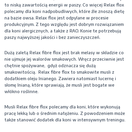
to niską zawartością energii w paszy. Co więcej Relax flox
polecamy dla koni nadpobudliwych, które źle znoszą dietę
na bazie owsa. Relax flox jest odpylane w procesie
produkcyjnym. Z tego względu jest dobrym rozwiązaniem
dla koni alergicznych, a także z RAO. Konie te potrzebują
paszy najwyższej jakości i bez zanieczyszczeń.
Dużą zaletą Relax fibre flox jest brak melasy w składzie co
nie ujmuje jej walorów smakowych. Wręcz przeciwnie jest
chętnie spożywane, gdyż odznacza się dużą
smakowitością. Relax fibre flox to smakowite musli z
dodatkiem oleju lnianego. Zawiera natomiast lucernę i
słomę lnianą, które sprawiają, że musli jest bogate we
włókno roślinne.
Musli Relax fibre flox polecamy dla koni, które wykonują
pracę lekką lub o średnim natężeniu. Z powodzeniem może
także stanowić dodatek dla koni w intensywnym treningu.