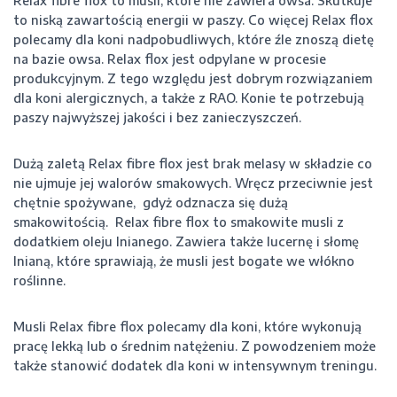
Relax fibre flox to musli, które nie zawiera owsa. Skutkuje
to niską zawartością energii w paszy. Co więcej Relax flox
polecamy dla koni nadpobudliwych, które źle znoszą dietę
na bazie owsa. Relax flox jest odpylane w procesie
produkcyjnym. Z tego względu jest dobrym rozwiązaniem
dla koni alergicznych, a także z RAO. Konie te potrzebują
paszy najwyższej jakości i bez zanieczyszczeń.
Dużą zaletą Relax fibre flox jest brak melasy w składzie co
nie ujmuje jej walorów smakowych. Wręcz przeciwnie jest
chętnie spożywane, gdyż odznacza się dużą
smakowitością. Relax fibre flox to smakowite musli z
dodatkiem oleju lnianego. Zawiera także lucernę i słomę
lnianą, które sprawiają, że musli jest bogate we włókno
roślinne.
Musli Relax fibre flox polecamy dla koni, które wykonują
pracę lekką lub o średnim natężeniu. Z powodzeniem może
także stanowić dodatek dla koni w intensywnym treningu.