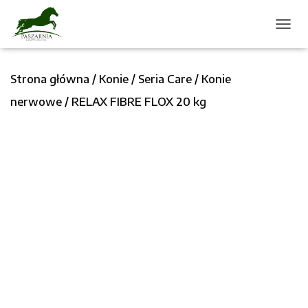
P
R
Z
Strona główna
/
Konie
/
Seria Care
/
Konie
E
Ł
nerwowe
/ RELAX FIBRE FLOX 20 kg
Ą
C
Z
N
A
W
I
G
A
C
J
Ę