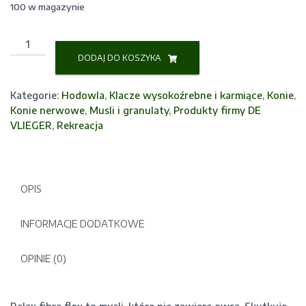
100 w magazynie
ilość
RELAX
DODAJ DO KOSZYKA
FIBRE
FLOX
Kategorie:
Hodowla
,
Klacze wysokoźrebne i karmiące
,
Konie
,
20
Konie nerwowe
,
Musli i granulaty
,
Produkty firmy DE
kg
VLIEGER
,
Rekreacja
OPIS
INFORMACJE DODATKOWE
OPINIE (0)