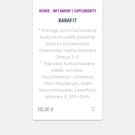
KONIE
,
WITAMINY I SUPLEMENTY
KARAFIT
* Pomaga utrzymać kondycję
konia na wysokim poziomie
poprzez przywrócenie
równowagi między kwasami
Omega 3 i 6.
* Poprawia funkcjonowanie
układu sercowo-
naczyniowego i zmniejsza
stres oksydacyjny dzięki
skoncentrowanej zawartości
witaminy E, EPA i DHA.
265,00
zł